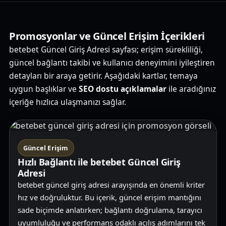
Promosyonlar ve Güncel Erişim İçerikleri
betebet Güncel Giriş Adresi sayfası; erişim sürekliliği,
güncel bağlantı takibi ve kullanıcı deneyimini iyileştiren
detayları bir araya getirir. Aşağıdaki kartlar, temaya
uygun başlıklar ve
SEO dostu açıklamalar
ile aradığınız
içeriğe hızlıca ulaşmanızı sağlar.
Güncel Erişim
Hızlı Bağlantı ile betebet Güncel Giriş
Adresi
betebet güncel giriş adresi arayışında en önemli kriter
hız ve doğruluktur. Bu içerik, güncel erişim mantığını
sade biçimde anlatırken; bağlantı doğrulama, tarayıcı
uyumluluğu ve performans odaklı açılış adımlarını tek