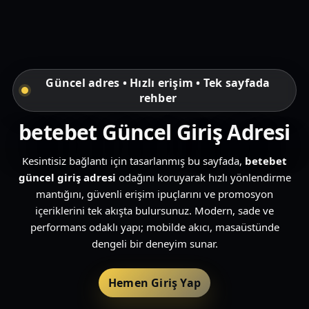
Güncel adres • Hızlı erişim • Tek sayfada
rehber
betebet Güncel Giriş Adresi
Kesintisiz bağlantı için tasarlanmış bu sayfada,
betebet
güncel giriş adresi
odağını koruyarak hızlı yönlendirme
mantığını, güvenli erişim ipuçlarını ve promosyon
içeriklerini tek akışta bulursunuz. Modern, sade ve
performans odaklı yapı; mobilde akıcı, masaüstünde
dengeli bir deneyim sunar.
Hemen Giriş Yap