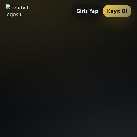
Giriş Yap
Kayıt Ol