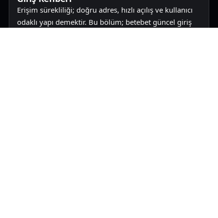
Erişim sürekliliği; doğru adres, hızlı açılış ve kullanıcı
odaklı yapı demektir. Bu bölüm; betebet güncel giriş
adresi için pratik bir rehber sunar, mobil ve
masaüstünde akıcı kullanım için temel ipuçlarını öne
çıkarır.
Hız & Performans
Performans Odaklı Açılış: Hızlı Yükleme,
Net Hiyerarşi
Hızlı indekslenebilir, sade ve düzenli bir sayfa;
kullanıcıların güncel adrese daha çabuk ulaşmasına
yardımcı olur. betebet güncel giriş adresi kapsamında;
görsel düzen, içerik hiyerarşisi ve düşük yük
maliyetiyle performans hissi güçlendirilir.