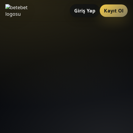
Giriş Yap
Kayıt Ol