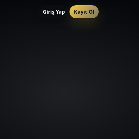
Giriş Yap
Kayıt Ol